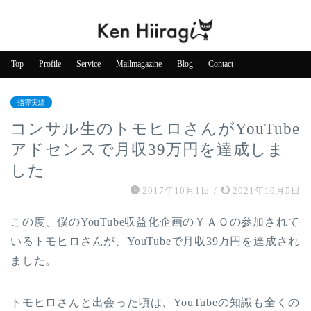
Top
Profile
Service
Mailmagazine
Blog
Contact
指導実績
コンサル生のトモヒロさんがYouTube
アドセンスで月収39万円を達成しま
した
2017年10月1日
/
2021年10月5日
この度、僕のYouTube収益化企画のＹＡＯの参加されて
いるトモヒロさんが、YouTubeで月収39万円を達成され
ました。
トモヒロさんと出会った頃は、YouTubeの知識も全くの